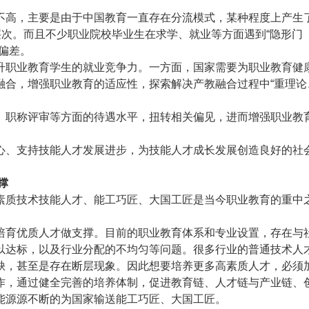
不高，主要是由于中国教育一直存在分流模式，某种程度上产生
层次。而且不少职业院校毕业生在求学、就业等方面遇到“隐形门
偏差。
升职业教育学生的就业竞争力。一方面，国家需要为职业教育健
融合，增强职业教育的适应性，探索解决产教融合过程中“重理论
、职称评审等方面的待遇水平，扭转相关偏见，进而增强职业教
心、支持技能人才发展进步，为技能人才成长发展创造良好的社
撑
素质技术技能人才、能工巧匠、大国工匠是当今职业教育的重中
培育优质人才做支撑。目前的职业教育体系和专业设置，存在与
以达标，以及行业分配的不均匀等问题。很多行业的普通技术人
缺，甚至是存在断层现象。因此想要培养更多高素质人才，必须
作，通过健全完善的培养体制，促进教育链、人才链与产业链、
能源源不断的为国家输送能工巧匠、大国工匠。