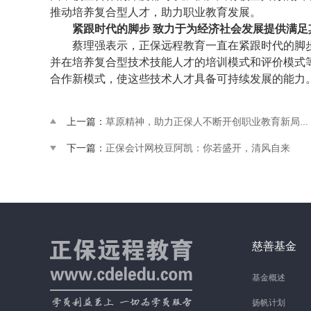
推动培养复合型人才，助力职业教育发展。
紧跟时代的脚步 致力于为经济社会发展提供满
蔡理强表示，正保远程教育一直在紧跟时代的脚
并在培养复合型技术技能人才的培训模式和评价模式
合作新模式，使这些技术人才具备可持续发展的能力
上一篇：
草原精神，助力正保人不断开创职业教育新局...
下一篇：
正保会计网校豆阿凯：你若盛开，清风自来
慈善基金
基金概述
扬帆计划