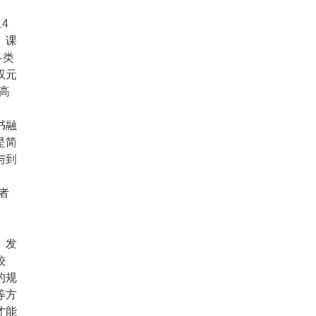
4
、课
各类
双元
高
书融
是简
与到
者
》发
较
的规
等方
才能