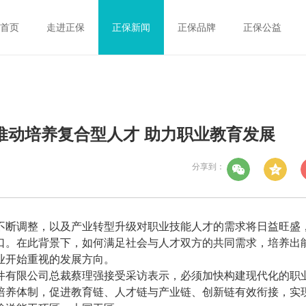
首页
走进正保
正保新闻
正保品牌
正保公益
：推动培养复合型人才 助力职业教育发展
分享到：
不断调整，以及产业转型升级对职业技能人才的需求将日益旺盛
口。在此背景下，如何满足社会与人才双方的共同需求，培养出
业开始重视的发展方向。
件有限公司总裁蔡理强接受采访表示，必须加快构建现代化的职
培养体制，促进教育链、人才链与产业链、创新链有效衔接，实