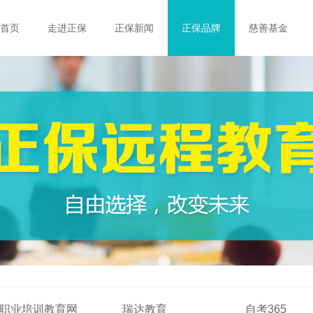
首页
走进正保
正保新闻
正保品牌
慈善基金
职业培训教育网
瑞达教育
自考365